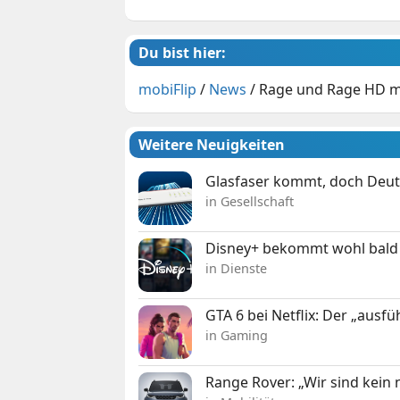
Du bist hier:
mobiFlip
/
News
/
Rage und Rage HD mo
Weitere Neuigkeiten
Glasfaser kommt, doch Deuts
in Gesellschaft
Disney+ bekommt wohl bald 
in Dienste
GTA 6 bei Netflix: Der „ausfü
in Gaming
Range Rover: „Wir sind kein