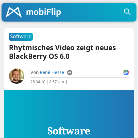
Software
Rhytmisches Video zeigt neues
BlackBerry OS 6.0
Von
René Hesse
28.04.10 | 8:57 Uhr
|
⋯