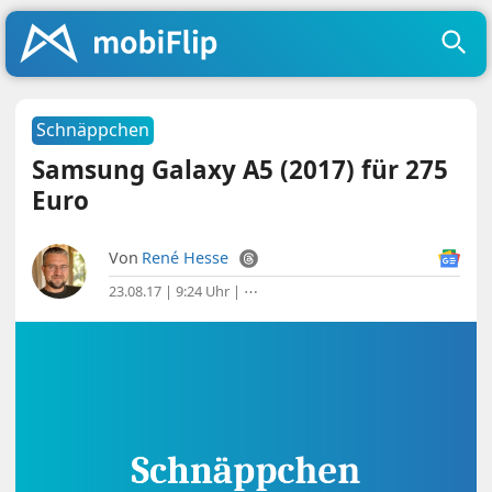
Schnäppchen
Samsung Galaxy A5 (2017) für 275
Euro
Von
René Hesse
23.08.17 | 9:24 Uhr
|
⋯