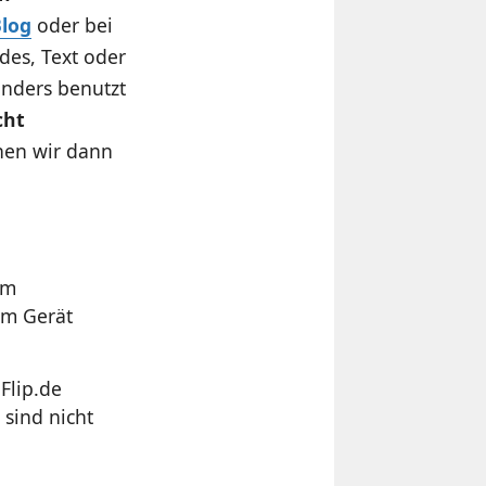
Blog
oder bei
ldes, Text oder
oanders benutzt
cht
chen wir dann
im
om Gerät
Flip.de
sind nicht