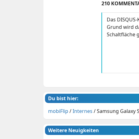
210 KOMMENT
Das DISQUS-K
Grund wird da
Schaltfläche g
Du bist hier:
mobiFlip
/
Internes
/
Samsung Galaxy S
Weitere Neuigkeiten