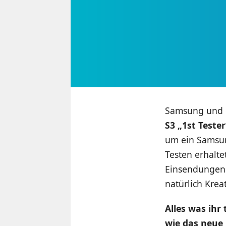
Samsung und e
S3 „1st Teste
um ein Samsun
Testen erhalt
Einsendungen 
natürlich Krea
Alles was ihr
wie das neue