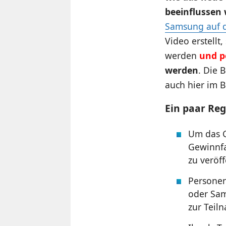
beeinflussen
Samsung auf d
Video erstellt
werden
und p
werden
. Die 
auch hier im B
Ein paar Reg
Um das G
Gewinnfa
zu veröff
Personen
oder Sam
zur Teil