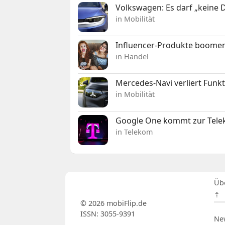
Volkswagen: Es darf „keine
in Mobilität
Influencer-Produkte boomen
in Handel
Mercedes-Navi verliert Funk
in Mobilität
Google One kommt zur Telek
in Telekom
Üb
⇡
© 2026 mobiFlip.de
ISSN: 3055-9391
Ne