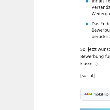
Ihr als 
Versandz
Weiterga
Das Ende
Bewerbun
berücksic
So, jetzt wüns
Bewerbung für
klasse. :)
[social]
mobiFlip