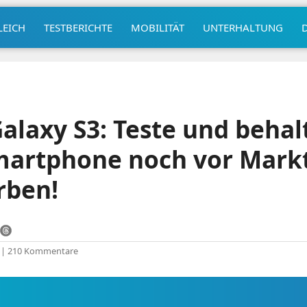
LEICH
TESTBERICHTE
MOBILITÄT
UNTERHALTUNG
laxy S3: Teste und behal
artphone noch vor Markt
rben!
|
210 Kommentare