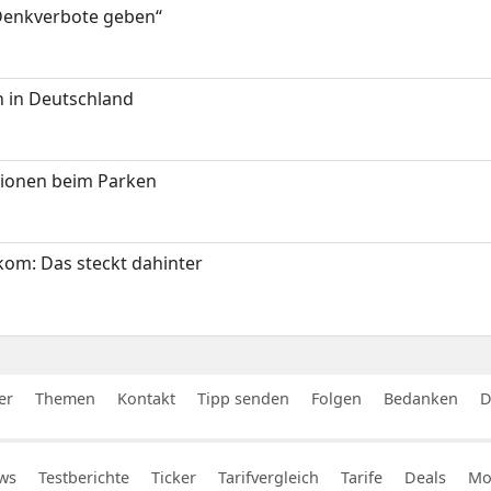
 Denkverbote geben“
 in Deutschland
tionen beim Parken
om: Das steckt dahinter
er
Themen
Kontakt
Tipp senden
Folgen
Bedanken
D
ws
Testberichte
Ticker
Tarifvergleich
Tarife
Deals
Mob