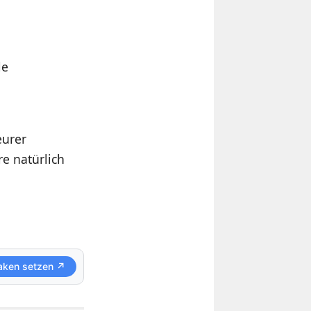
le
eurer
e natürlich
aken setzen ↗