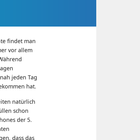
hte findet man
er vor allem
 Während
wagen
inah jeden Tag
 bekommen hat.
iten natürlich
üllen schon
Phones der 5.
hten
agen, dass das