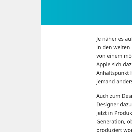
Je näher es a
in den weiten
von einem mö
Apple sich da
Anhaltspunkt H
jemand anders
Auch zum Desig
Designer dazu 
jetzt in Produ
Generation, o
produziert wor