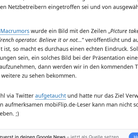
den Netzbetreibern eingetroffen sei und von ausgewä
 Macrumors
wurde ein Bild mit den Zeilen „
Picture tak
 French operator. Believe it or not…
“ veröffentlicht und 
lt ist, so macht es durchaus einen echten Eindruck. Soll
gen sein, ein solches Bild bei der Präsentation eine
r aufzunehmen, dann werden wir in den kommenden
ch weitere zu sehen bekommen.
ohl via Twitter
aufgetaucht
und hatte nur das Ziel Verw
ren aufmerksamen mobiFlip.de-Leser kann man nicht so
eben. ;)
 zuerst in deinen Google News
– jetzt als Quelle setzen
H