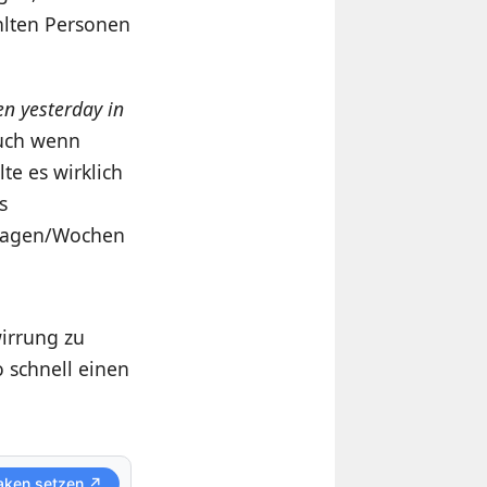
hlten Personen
en yesterday in
auch wenn
te es wirklich
s
 Tagen/Wochen
irrung zu
 schnell einen
aken setzen ↗