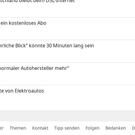
chland bleibt beim DSL-Internet
ein kostenloses Abo
hrliche Blick“ könnte 30 Minuten lang sein
 normaler Autohersteller mehr“
te von Elektroautos
er
Themen
Kontakt
Tipp senden
Folgen
Bedanken
D