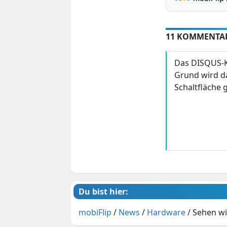
11 KOMMENTA
Das DISQUS-K
Grund wird da
Schaltfläche g
Du bist hier:
mobiFlip
/
News
/
Hardware
/
Sehen wi