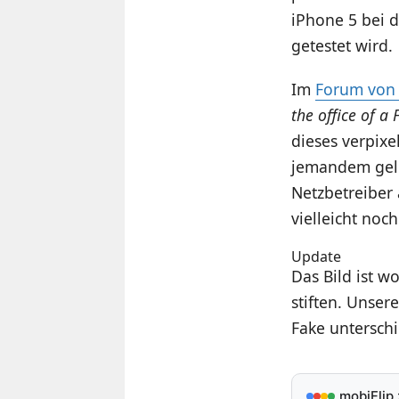
iPhone 5 bei 
getestet wird.
Im
Forum von
the office of a
dieses verpixe
jemandem gelun
Netzbetreibe
vielleicht no
Update
Das Bild ist w
stiften. Unse
Fake unterschi
mobiFlip