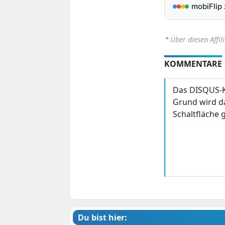
mobiFlip
⋆
Über diesen Affil
KOMMENTARE
Das DISQUS-K
Grund wird da
Schaltfläche g
Du bist hier: