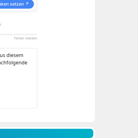
aken setzen ↗
.
Fehler melden
us diesem
nachfolgende