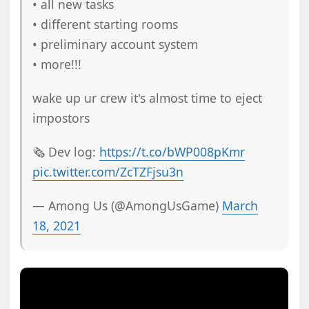
• all new tasks
• different starting rooms
• preliminary account system
• more!!!
wake up ur crew it's almost time to eject
impostors
🗞️ Dev log:
https://t.co/bWP008pKmr
pic.twitter.com/ZcTZFjsu3n
— Among Us (@AmongUsGame)
March
18, 2021