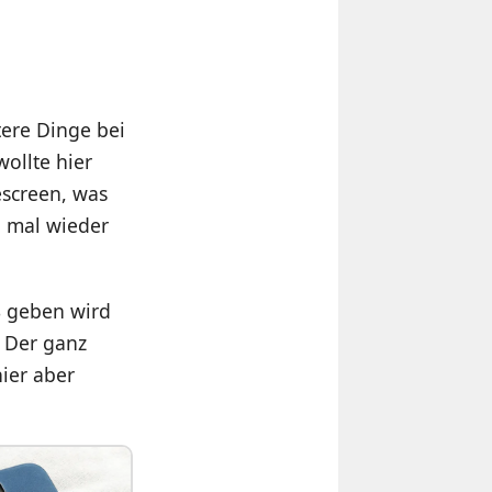
tere Dinge bei
ollte hier
escreen, was
ch mal wieder
8 geben wird
. Der ganz
hier aber