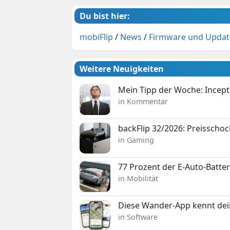
Du bist hier:
mobiFlip
/
News
/
Firmware und Updat
Weitere Neuigkeiten
Mein Tipp der Woche: Incepti
in Kommentar
backFlip 32/2026: Preisschoc
in Gaming
77 Prozent der E-Auto-Batter
in Mobilität
Diese Wander-App kennt deine
in Software