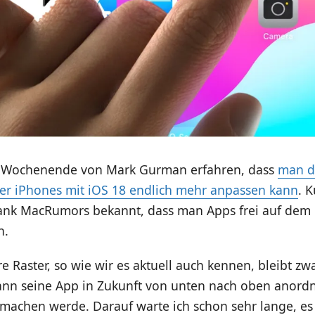
 Wochenende von Mark Gurman erfahren, dass
man d
r iPhones mit iOS 18 endlich mehr anpassen kann
. 
ank MacRumors bekannt, dass man Apps frei auf de
n.
e Raster, so wie wir es aktuell auch kennen, bleibt zw
ann seine App in Zukunft von unten nach oben anordn
 machen werde. Darauf warte ich schon sehr lange, es 