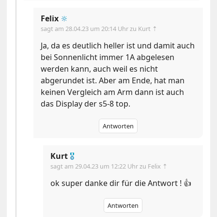
Felix
🔆
sagt am
28.04.23 um 20:14 Uhr
zu Kurt ⇡
Ja, da es deutlich heller ist und damit auch
bei Sonnenlicht immer 1A abgelesen
werden kann, auch weil es nicht
abgerundet ist. Aber am Ende, hat man
keinen Vergleich am Arm dann ist auch
das Display der s5-8 top.
Antworten
Kurt
🎖
sagt am
29.04.23 um 12:22 Uhr
zu Felix ⇡
ok super danke dir für die Antwort ! 👍
Antworten