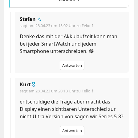
Stefan
🔆
sagt am
28.04.23 um 15:02 Uhr
zu Felix ⇡
Denke das mit der Akkulaufzeit kann man
bei jeder SmartWatch und jedem
Smartphone unterschreiben. 😄
Antworten
Kurt
🎖
sagt am
28.04.23 um 20:13 Uhr
zu Felix ⇡
entschuldige die Frage aber macht das
Display einen sichtbaren Unterschied zur
nicht Ultra Version von sagen wir Series 5-8?
Antworten