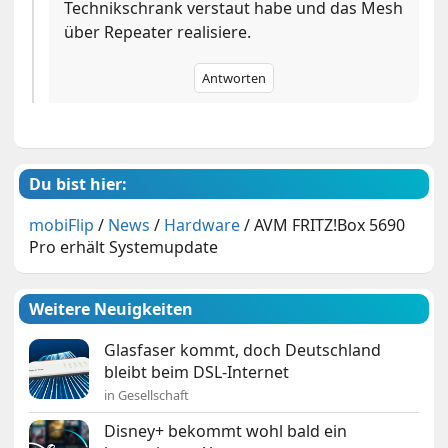
Technikschrank verstaut habe und das Mesh
über Repeater realisiere.
Antworten
Du bist hier:
mobiFlip
/
News
/
Hardware
/
AVM FRITZ!Box 5690
Pro erhält Systemupdate
Weitere Neuigkeiten
Glasfaser kommt, doch Deutschland
bleibt beim DSL-Internet
in Gesellschaft
Disney+ bekommt wohl bald ein