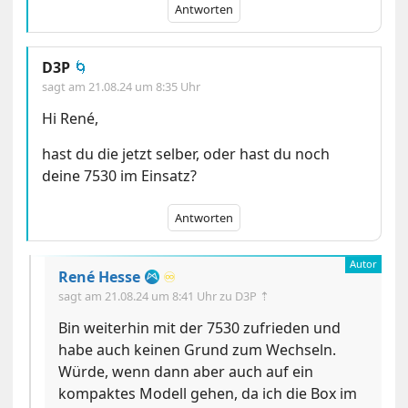
Antworten
D3P
🌀
sagt am
21.08.24 um 8:35 Uhr
Hi René,
hast du die jetzt selber, oder hast du noch
deine 7530 im Einsatz?
Antworten
René Hesse
♾️
sagt am
21.08.24 um 8:41 Uhr
zu D3P ⇡
Bin weiterhin mit der 7530 zufrieden und
habe auch keinen Grund zum Wechseln.
Würde, wenn dann aber auch auf ein
kompaktes Modell gehen, da ich die Box im