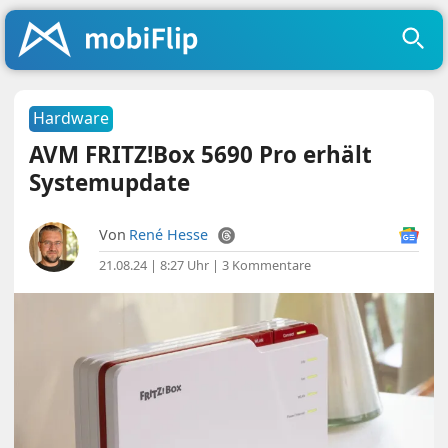
Hardware
AVM FRITZ!Box 5690 Pro erhält
Systemupdate
Von
René Hesse
21.08.24 | 8:27 Uhr
|
3 Kommentare