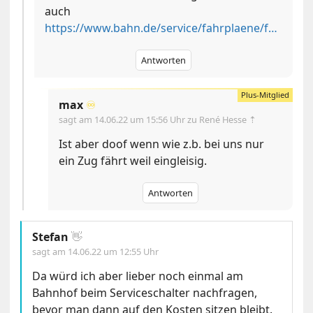
auch
https://www.bahn.de/service/fahrplaene/fahrgastrechte/nationale_regelungen
Antworten
max
♾️
sagt am
14.06.22 um 15:56 Uhr
zu René Hesse ⇡
Ist aber doof wenn wie z.b. bei uns nur
ein Zug fährt weil eingleisig.
Antworten
Stefan
👋
sagt am
14.06.22 um 12:55 Uhr
Da würd ich aber lieber noch einmal am
Bahnhof beim Serviceschalter nachfragen,
bevor man dann auf den Kosten sitzen bleibt.