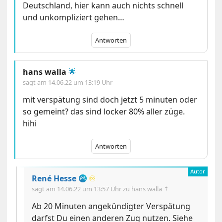
Deutschland, hier kann auch nichts schnell
und unkompliziert gehen…
Antworten
hans walla
🌟
sagt am
14.06.22 um 13:19 Uhr
mit verspätung sind doch jetzt 5 minuten oder
so gemeint? das sind locker 80% aller züge.
hihi
Antworten
René Hesse
♾️
sagt am
14.06.22 um 13:57 Uhr
zu hans walla ⇡
Ab 20 Minuten angekündigter Verspätung
darfst Du einen anderen Zug nutzen. Siehe