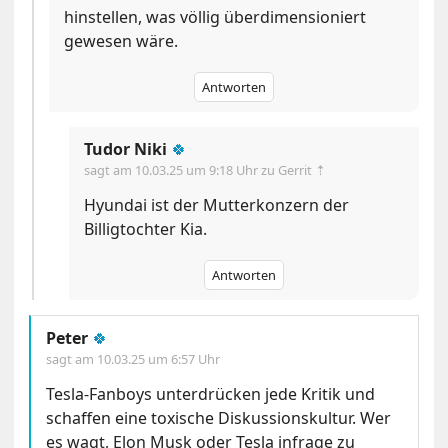
hinstellen, was völlig überdimensioniert
gewesen wäre.
Antworten
Tudor Niki
🍀
sagt am
10.03.25 um 9:18 Uhr
zu Gerrit ⇡
Hyundai ist der Mutterkonzern der
Billigtochter Kia.
Antworten
Peter
🍀
sagt am
10.03.25 um 6:57 Uhr
Tesla-Fanboys unterdrücken jede Kritik und
schaffen eine toxische Diskussionskultur. Wer
es wagt, Elon Musk oder Tesla infrage zu