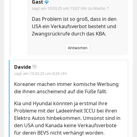
Gast
💎
sagt am
10.03.25 um 13:07 Uhr
zu Martin ⇡
Das Problem ist so groß, dass in den
USA ein Verkaufsverbot besteht und
Zwangsrückrufe durch das KBA.
Antworten
Davide
👋
sagt am
10.03.25 um 8:26 Uhr
Koreaner machen immer komische Werbung
die ihnen anscheinend auf die Füße fällt.
Kia und Hyundai könnten ja erstmal ihre
Probleme mit der Ladeeinheit ICCU bei ihren
Elektro Autos hinbekommen. Umsonst sind in
den USA und Kanada keine Verkaufsverbote
für deren BEVS nicht verhängt worden.