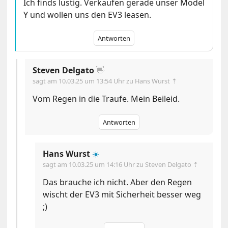
Ich finds lustig. Verkaufen gerade unser Model
Y und wollen uns den EV3 leasen.
Antworten
Steven Delgato
👋
sagt am
10.03.25 um 13:54 Uhr
zu Hans Wurst ⇡
Vom Regen in die Traufe. Mein Beileid.
Antworten
Hans Wurst
☀️
sagt am
10.03.25 um 14:16 Uhr
zu Steven Delgato ⇡
Das brauche ich nicht. Aber den Regen
wischt der EV3 mit Sicherheit besser weg
;)