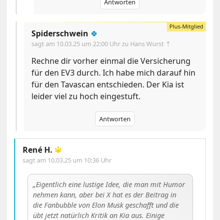
Antworten
Spiderschwein
🍀
sagt am
10.03.25 um 22:00 Uhr
zu Hans Wurst ⇡
Rechne dir vorher einmal die Versicherung
für den EV3 durch. Ich habe mich darauf hin
für den Tavascan entschieden. Der Kia ist
leider viel zu hoch eingestuft.
Antworten
René H.
🔱
sagt am
10.03.25 um 10:36 Uhr
Eigentlich eine lustige Idee, die man mit Humor
nehmen kann, aber bei X hat es der Beitrag in
die Fanbubble von Elon Musk geschafft und die
übt jetzt natürlich Kritik an Kia aus. Einige