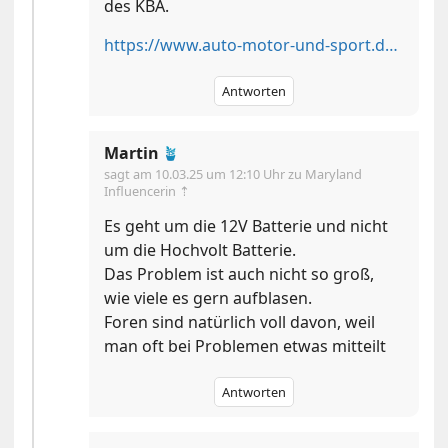
des KBA.
https://www.auto-motor-und-sport.de/verkehr/rueckruf-hyundai-ioniq-5-6-ladeprobleme-antriebswellen/
Antworten
Martin
🪴
sagt am
10.03.25 um 12:10 Uhr
zu Maryland
Influencerin ⇡
Es geht um die 12V Batterie und nicht
um die Hochvolt Batterie.
Das Problem ist auch nicht so groß,
wie viele es gern aufblasen.
Foren sind natürlich voll davon, weil
man oft bei Problemen etwas mitteilt
Antworten