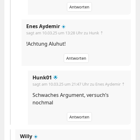
Antworten
Enes Aydemir
☀️
sagt am
10.03.25 um 13:28 Uhr
zu Hunk ⇡
!Achtung Aluhut!
Antworten
Hunk01
🌟
sagt am
10.03.25 um 21:47 Uhr
zu Enes Aydemir ⇡
Schwaches Argument, versuch’s
nochmal
Antworten
Willy
☀️