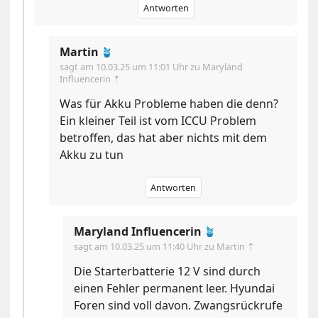
Antworten
Martin
🪴
sagt am
10.03.25 um 11:01 Uhr
zu Maryland
Influencerin ⇡
Was für Akku Probleme haben die denn?
Ein kleiner Teil ist vom ICCU Problem
betroffen, das hat aber nichts mit dem
Akku zu tun
Antworten
Maryland Influencerin
🪴
sagt am
10.03.25 um 11:40 Uhr
zu Martin ⇡
Die Starterbatterie 12 V sind durch
einen Fehler permanent leer. Hyundai
Foren sind voll davon. Zwangsrückrufe