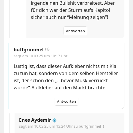
irgendeinen Bullshit verbreitest. Aber
für dich war der Sturm aufs Kapitol
sicher auch nur “Meinung zeigen”!
Antworten
buffgrimmel
👋
sagt am
10.03.25 um 10:17 Uhr
Lustig ist, dass dieser Aufkleber nichts mit Kia
zu tun hat, sondern von dem selben Hersteller
ist, der schon den „…bevor Musk verrückt
wurde“-Aufkleber auf den Markt brachte!
Antworten
Enes Aydemir
☀️
sagt am
10.03.25 um 13:24 Uhr
zu buffgrimmel ⇡