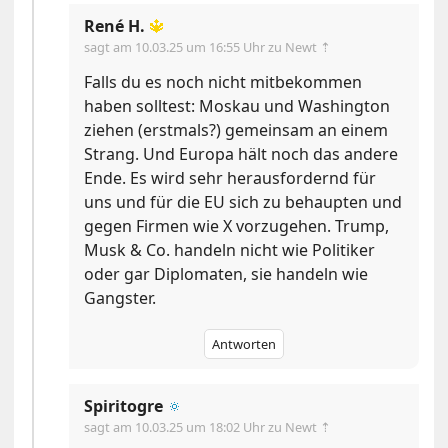
René H.
🔱
sagt am
10.03.25 um 16:55 Uhr
zu Newt ⇡
Falls du es noch nicht mitbekommen
haben solltest: Moskau und Washington
ziehen (erstmals?) gemeinsam an einem
Strang. Und Europa hält noch das andere
Ende. Es wird sehr herausfordernd für
uns und für die EU sich zu behaupten und
gegen Firmen wie X vorzugehen. Trump,
Musk & Co. handeln nicht wie Politiker
oder gar Diplomaten, sie handeln wie
Gangster.
Antworten
Spiritogre
🔅
sagt am
10.03.25 um 18:02 Uhr
zu Newt ⇡