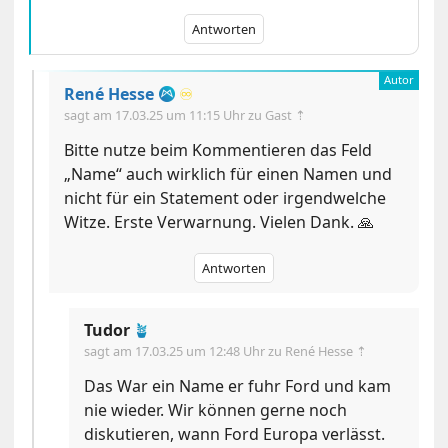
Antworten
René Hesse
♾️
sagt am
17.03.25 um 11:15 Uhr
zu Gast ⇡
Bitte nutze beim Kommentieren das Feld
„Name“ auch wirklich für einen Namen und
nicht für ein Statement oder irgendwelche
Witze. Erste Verwarnung. Vielen Dank. 🙏
Antworten
Tudor
🪴
sagt am
17.03.25 um 12:48 Uhr
zu René Hesse ⇡
Das War ein Name er fuhr Ford und kam
nie wieder. Wir können gerne noch
diskutieren, wann Ford Europa verlässt.