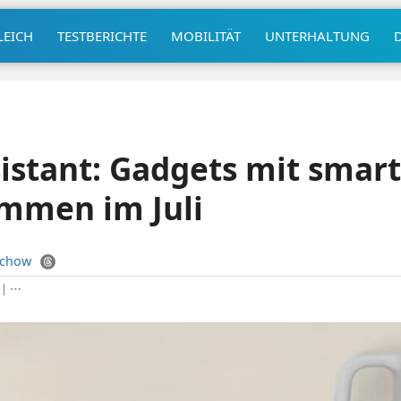
LEICH
TESTBERICHTE
MOBILITÄT
UNTERHALTUNG
istant: Gadgets mit smar
ommen im Juli
uchow
|
⋯