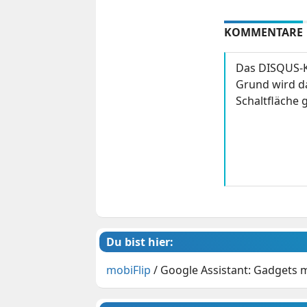
KOMMENTARE
Das DISQUS-K
Grund wird da
Schaltfläche g
Du bist hier:
mobiFlip
/
Google Assistant: Gadgets 