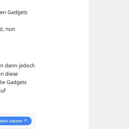
ten Gadgets
gt, nun
ten dann jedoch
nn diese
die Gadgets
auf
aken setzen ↗