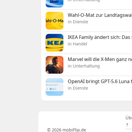
Wahl-O-Mat zur Landtagswahl
in Dienste
IKEA Family ändert sich: Da
in Handel
Marvel will die X-Men ganz 
in Unterhaltung
OpenAI bringt GPT-5.6 Luna
in Dienste
Üb
⇡
© 2026 mobiFlip.de