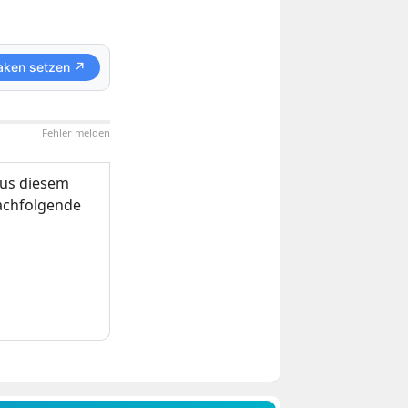
aken setzen ↗
Fehler melden
us diesem
nachfolgende