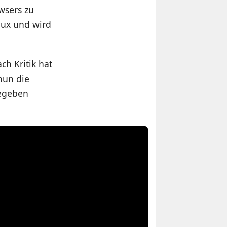
wsers zu
nux und wird
ch Kritik hat
nun die
gegeben