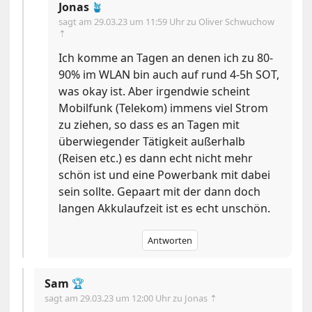
Jonas
🪴
sagt am
29.03.23 um 11:59 Uhr
zu Oliver Schwuchow
⇡
Ich komme an Tagen an denen ich zu 80-
90% im WLAN bin auch auf rund 4-5h SOT,
was okay ist. Aber irgendwie scheint
Mobilfunk (Telekom) immens viel Strom
zu ziehen, so dass es an Tagen mit
überwiegender Tätigkeit außerhalb
(Reisen etc.) es dann echt nicht mehr
schön ist und eine Powerbank mit dabei
sein sollte. Gepaart mit der dann doch
langen Akkulaufzeit ist es echt unschön.
Antworten
Sam
🏆
sagt am
29.03.23 um 12:00 Uhr
zu Jonas ⇡