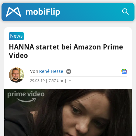
News
HANNA startet bei Amazon Prime
Video
Von
René Hesse
29.03.19 | 7:57 Uhr
|
⋯