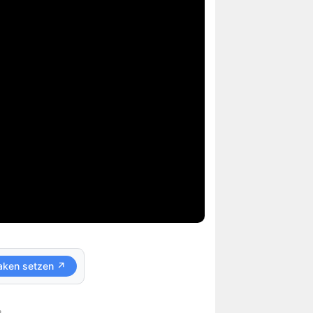
aken setzen ↗
.