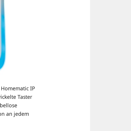
n Homematic IP
ickelte Taster
abellose
ion an jedem