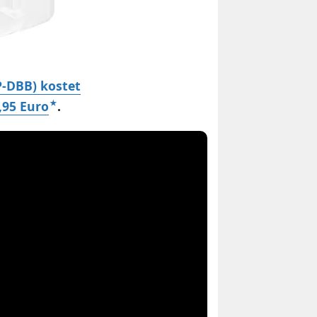
P-DBB) kostet
,95 Euro
.