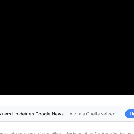
 zuerst in deinen Google News
– jetzt als Quelle setzen
H
iate-Link unterstützt du mobiFlip – Werbung ohne Zusatzkosten für dich