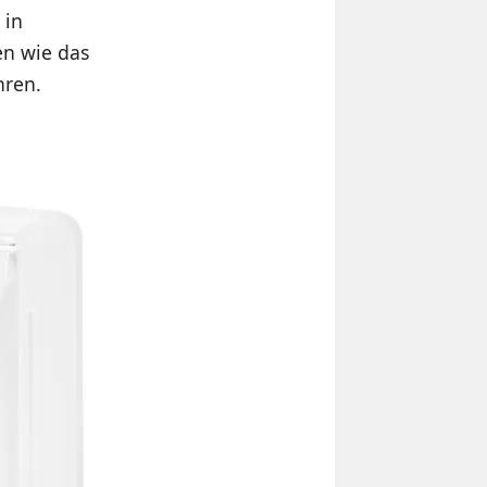
 in
en wie das
hren.