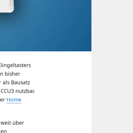
ingeltasters
n bisher
r als Bausatz
r CCU3 nutzbar.
der
Home
 weit über
ten