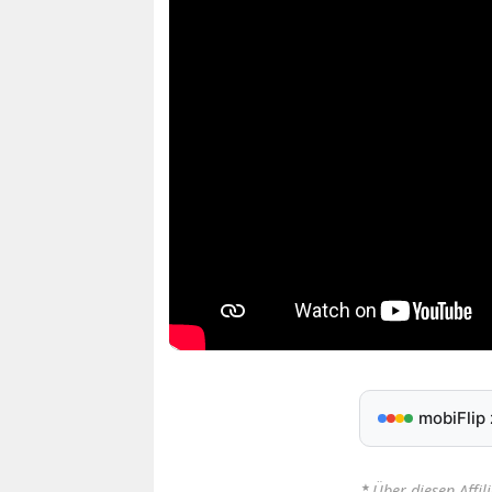
mobiFlip
⋆
Über diesen Affil