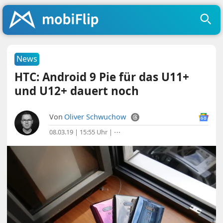
News
HTC: Android 9 Pie für das U11+
und U12+ dauert noch
Von
Oliver Schwuchow
08.03.19 | 15:55 Uhr
|
⋯