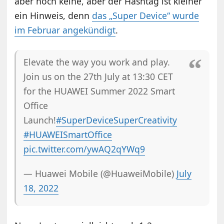
aber noch keine, aber der Hashtag ist kleiner
ein Hinweis, denn
das „Super Device“ wurde
im Februar angekündigt
.
Elevate the way you work and play.
Join us on the 27th July at 13:30 CET
for the HUAWEI Summer 2022 Smart
Office
Launch!
#SuperDeviceSuperCreativity
#HUAWEISmartOffice
pic.twitter.com/ywAQ2qYWq9
— Huawei Mobile (@HuaweiMobile)
July
18, 2022