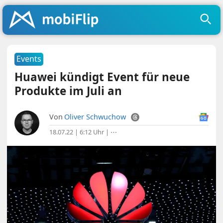
Events
Huawei kündigt Event für neue
Produkte im Juli an
Von
Oliver Schwuchow
18.07.22 | 6:12 Uhr
|
⋯