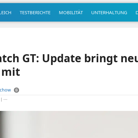
LEICH
TESTBERICHTE
MOBILITÄT
UNTERHALTUNG
tch GT: Update bringt ne
 mit
uchow
|
⋯