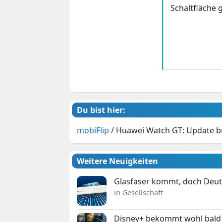
Schaltfläche g
Du bist hier:
mobiFlip
/
Huawei Watch GT: Update b
Weitere Neuigkeiten
Glasfaser kommt, doch Deuts
in Gesellschaft
Disney+ bekommt wohl bald 