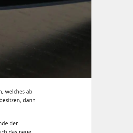
, welches ab
 besitzen, dann
nde der
uch das neue