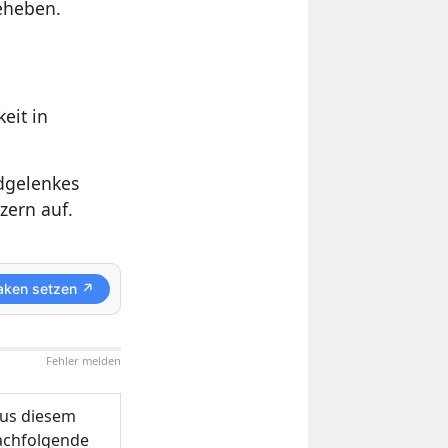
eheben.
eit in
dgelenkes
zern auf.
aken setzen ↗
Fehler melden
us diesem
nachfolgende