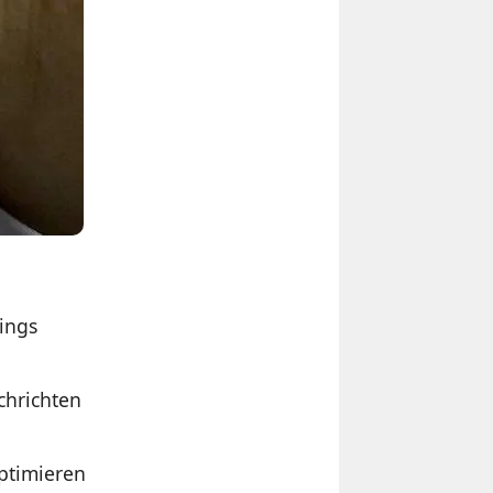
ings
chrichten
optimieren