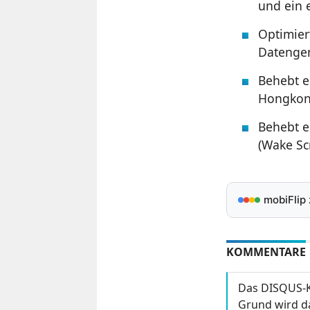
und ein 
Optimier
Datengen
Behebt e
Hongkon
Behebt e
(Wake Sc
mobiFlip
KOMMENTARE
Das DISQUS-K
Grund wird da