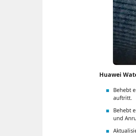
Huawei Watc
Behebt e
auftritt.
Behebt e
und Anru
Aktualis