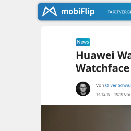
TARIFVERG
News
Huawei Wa
Watchface
Von
Oliver Schw
14.12.18 | 10:10 Uhr