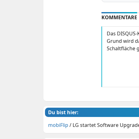
KOMMENTARE
Das DISQUS-K
Grund wird da
Schaltfläche g
Du bist hier:
mobiFlip
/
LG startet Software Upgrad