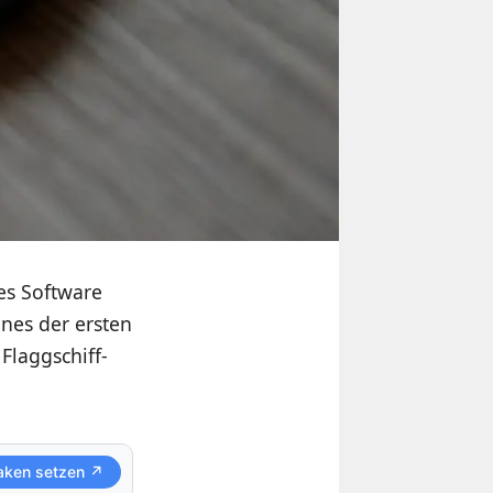
es Software
nes der ersten
Flaggschiff-
aken setzen ↗