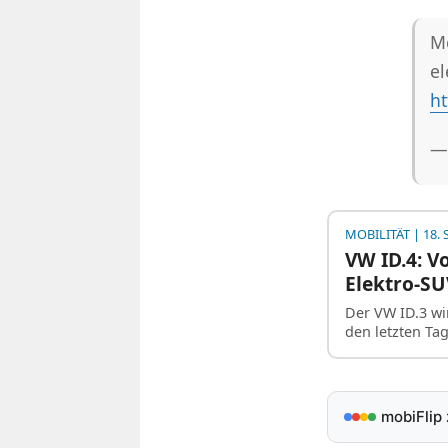
Me
el
ht
—
MOBILITÄT
| 18.
VW ID.4: V
Elektro-SU
Der VW ID.3 wi
den letzten Ta
mobiFlip