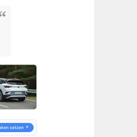
aken setzen ↗