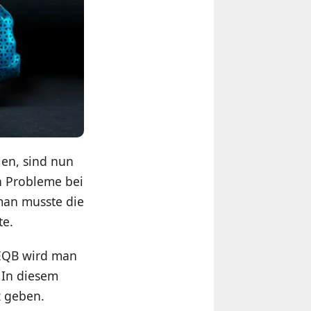
len, sind nun
n Probleme bei
man musste die
te.
 EQB wird man
 In diesem
z geben.