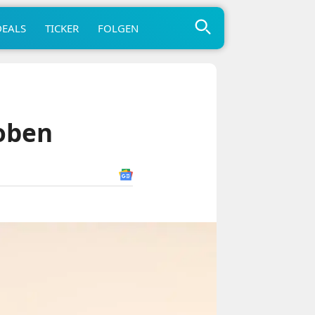
DEALS
TICKER
FOLGEN
oben