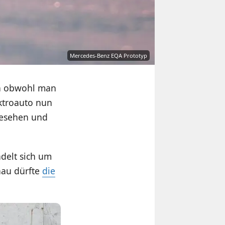
Mercedes-Benz EQA Prototyp
h obwohl man
ktroauto nun
gesehen und
delt sich um
hau dürfte
die