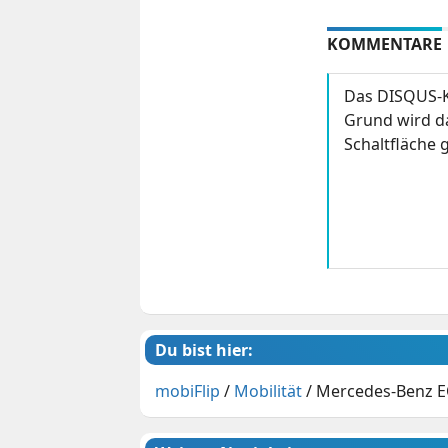
KOMMENTARE
Das DISQUS-K
Grund wird da
Schaltfläche g
Du bist hier:
mobiFlip
/
Mobilität
/
Mercedes-Benz E