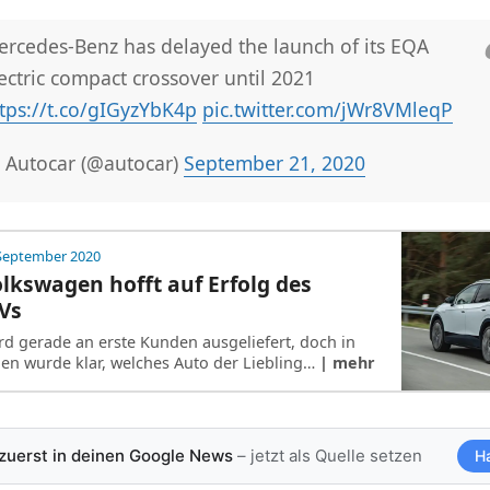
rcedes-Benz has delayed the launch of its EQA
ectric compact crossover until 2021
tps://t.co/gIGyzYbK4p
pic.twitter.com/jWr8VMleqP
 Autocar (@autocar)
September 21, 2020
 September 2020
olkswagen hofft auf Erfolg des
Vs
rd gerade an erste Kunden ausgeliefert, doch in
gen wurde klar, welches Auto der Liebling…
| mehr
 zuerst in deinen Google News
– jetzt als Quelle setzen
H