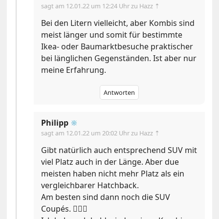
sagt am
12.01.22 um 12:24 Uhr
zu Hazz ⇡
Bei den Litern vielleicht, aber Kombis sind
meist länger und somit für bestimmte
Ikea- oder Baumarktbesuche praktischer
bei länglichen Gegenständen. Ist aber nur
meine Erfahrung.
Antworten
Philipp
🔆
sagt am
12.01.22 um 20:02 Uhr
zu Hazz ⇡
Gibt natürlich auch entsprechend SUV mit
viel Platz auch in der Länge. Aber due
meisten haben nicht mehr Platz als ein
vergleichbarer Hatchback.
Am besten sind dann noch die SUV
Coupés. 🤦🏻‍♂️