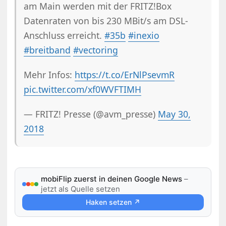
am Main werden mit der FRITZ!Box
Datenraten von bis 230 MBit/s am DSL-
Anschluss erreicht.
#35b
#inexio
#breitband
#vectoring
Mehr Infos:
https://t.co/ErNlPsevmR
pic.twitter.com/xf0WVFTIMH
— FRITZ! Presse (@avm_presse)
May 30,
2018
mobiFlip zuerst in deinen Google News
–
jetzt als Quelle setzen
Haken setzen ↗