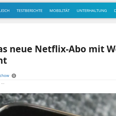
LEICH
TESTBERICHTE
MOBILITÄT
UNTERHALTUNG
das neue Netflix-Abo mit 
ht
uchow
|
⋯