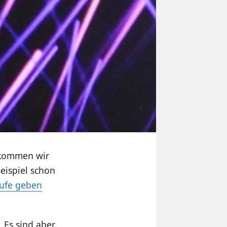
kommen wir
eispiel schon
tufe geben
. Es sind aber