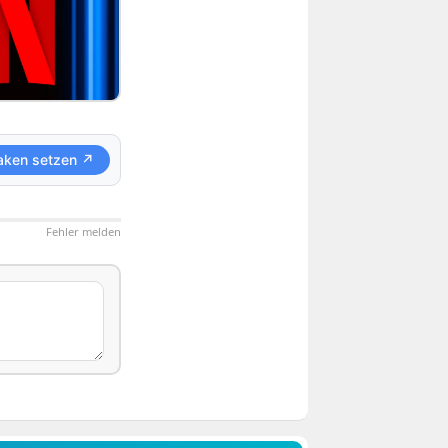
aken setzen ↗
Fehler melden