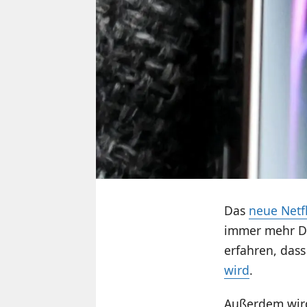
Das
neue Netf
immer mehr De
erfahren, das
wird
.
Außerdem wir