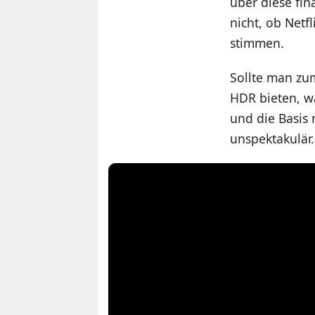
über diese fi
nicht, ob Netf
stimmen.
Sollte man zu
HDR bieten, w
und die Basis
unspektakulär.