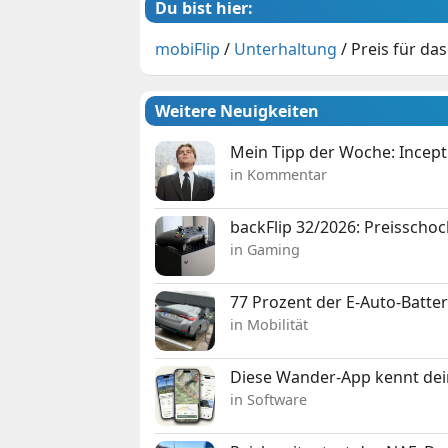
Du bist hier:
mobiFlip
/
Unterhaltung
/
Preis für da
Weitere Neuigkeiten
Mein Tipp der Woche: Incepti
in Kommentar
backFlip 32/2026: Preisschoc
in Gaming
77 Prozent der E-Auto-Batter
in Mobilität
Diese Wander-App kennt deine
in Software