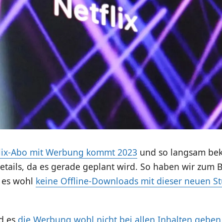
lix-Abo mit Werbung kommt 2023
und so langsam be
tails, da es gerade geplant wird. So haben wir zum B
s es wohl
keine Offline-Downloads mit dieser neuen S
d es
die Werbung wohl nicht bei allen Inhalten geben