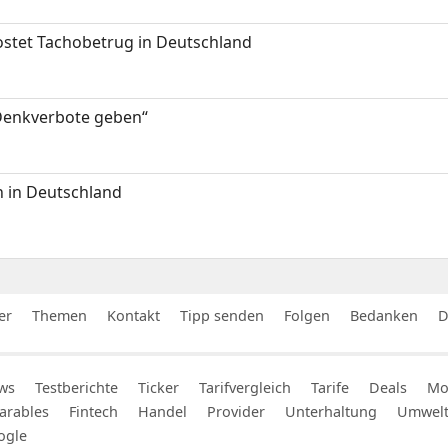
kostet Tachobetrug in Deutschland
 Denkverbote geben“
 in Deutschland
er
Themen
Kontakt
Tipp senden
Folgen
Bedanken
D
ws
Testberichte
Ticker
Tarifvergleich
Tarife
Deals
Mob
arables
Fintech
Handel
Provider
Unterhaltung
Umwel
ogle