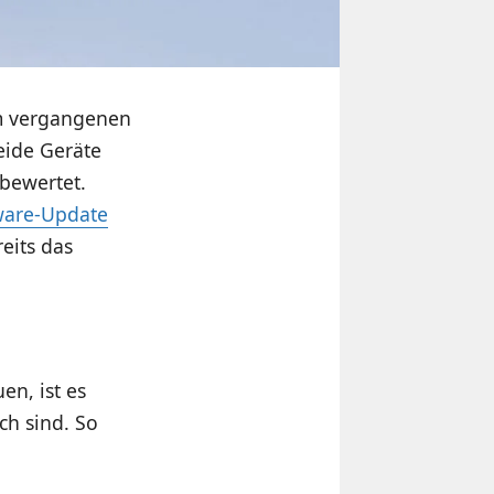
 vergangenen
eide Geräte
 bewertet.
ware-Update
reits das
en, ist es
ch sind. So