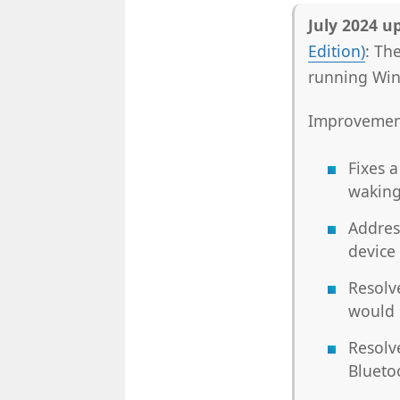
July 2024 u
Edition)
: ​​​
running Win
Improvement
Fixes 
waking
Address
device
Resolv
would r
Resolv
Blueto