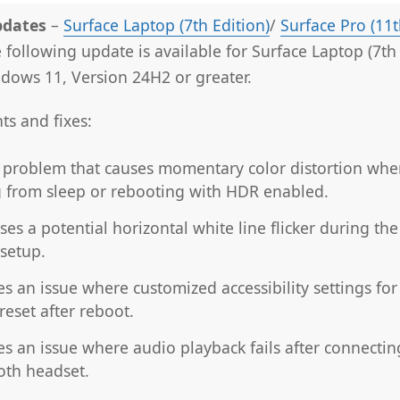
pdates
–
Surface Laptop (7th Edition)
/
Surface Pro (11
​​​​The following update is available for Surface Laptop (7th
dows 11, Version 24H2 or greater.
s and fixes:
a problem that causes momentary color distortion whe
 from sleep or rebooting with HDR enabled.
es a potential horizontal white line flicker during the 
 setup.
es an issue where customized accessibility settings fo
eset after reboot.
es an issue where audio playback fails after connectin
oth headset.