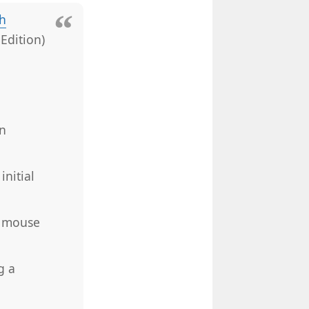
th
 Edition)
n
initial
r mouse
g a