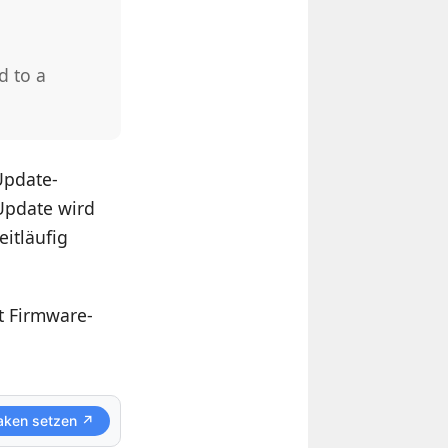
d to a
Update-
Update wird
eitläufig
t Firmware-
aken setzen ↗