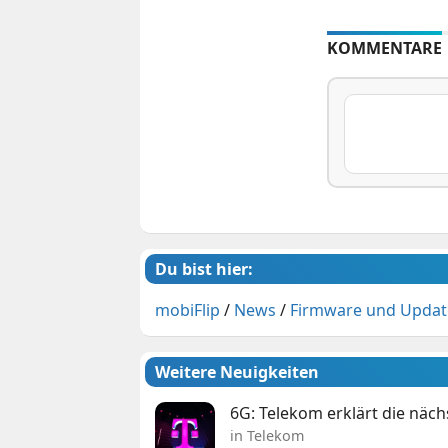
KOMMENTARE
Du bist hier:
mobiFlip
/
News
/
Firmware und Updat
Weitere Neuigkeiten
6G: Telekom erklärt die näc
in Telekom