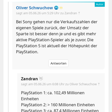
Oliver Schwuchow
♾️
sagt am
05.06.26 um 5:29 Uhr
zu Zandran ⇡
Bei Sony gehen nur die Verkaufszahlen der
eigenen Spiele zurück, der Umsatz der
Sparte ist besser denn je und es gibt mehr
aktive PlayStation-Spieler als je zuvor. Die
PlayStation 5 ist aktuell der Höhepunkt der
PlayStation.
Antworten
Zandran
👋
sagt am
05.06.26 um 6:08 Uhr
zu Oliver Schwuchow ⇡
PlayStation 1: ca. 102,49 Millionen
Einheiten
PlayStation 2: > 160 Millionen Einheiten
PlayStation 3: ca. 87,4 Millionen Einheiten