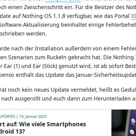
h einen Zwischenschritt ein. Für die Besitzer des No
date auf Nothing OS 1.1.8 verfügbar, wie das Portal
X
 Software-Aktualisierung beinhaltet einige Fehlerbeh
eschrieben werden.
rde nach der Installation außerdem von einem Fehler 
ten Szenarien zum Ruckeln gebracht hat. Die Nothing 
Ear (1) und Ear (Stick) genutzt wird, ist ab sofort Bes
benso enthält das Update das Januar-Sicherheitsupdat
ät noch kein neues Update vermeldet, heißt es Gedul
 nach ausgerollt und euch dann zum Herunterladen 
UPDATES
| 19. Januar 2023
rt auf: Wie viele Smartphones
roid 13?