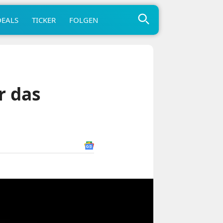
DEALS
TICKER
FOLGEN
r das