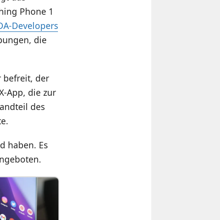
thing Phone 1
DA-Developers
ebungen, die
befreit, der
X-App, die zur
tandteil des
e.
d haben. Es
angeboten.