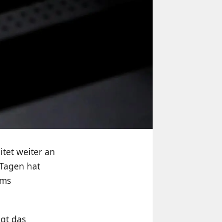
tet weiter an
Tagen hat
mms
egt das