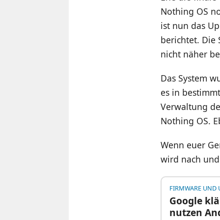
Nothing OS noc
ist nun das Up
berichtet. Die
nicht näher b
Das System wu
es in bestimm
Verwaltung der 
Nothing OS. E
Wenn euer Ger
wird nach und
FIRMWARE UND 
Google klä
nutzen And