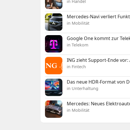
in Handel
Mercedes-Navi verliert Funk
in Mobilität
Google One kommt zur Telek
in Telekom
ING zieht Support-Ende vor: 
in Fintech
Das neue HDR-Format von Dol
in Unterhaltung
Mercedes: Neues Elektroauto
in Mobilität