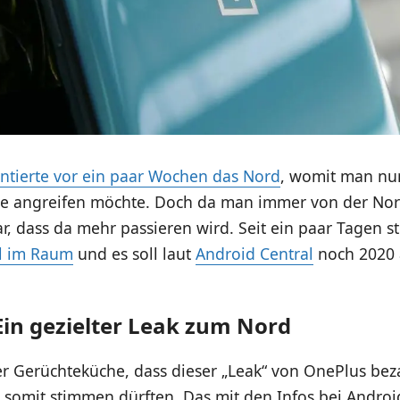
ntierte vor ein paar Wochen das Nord
, womit man nu
sse angreifen möchte. Doch da man immer von der No
ar, dass da mehr passieren wird. Seit ein paar Tagen s
l im Raum
und es soll laut
Android Central
noch 2020 
Ein gezielter Leak zum Nord
r Gerüchteküche, dass dieser „Leak“ von OnePlus beza
somit stimmen dürften. Das mit den Infos bei Android