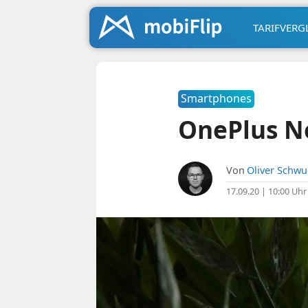
TARIFVERG
Smartphones
OnePlus No
Von
Oliver Schw
17.09.20 | 10:00 Uhr