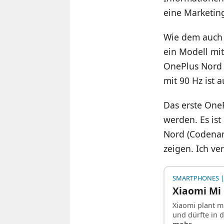
eine Marketing
Wie dem auch s
ein Modell m
OnePlus Nord 
mit 90 Hz ist
Das erste One
werden. Es is
Nord (Codena
zeigen. Ich v
SMARTPHONES
|
Xiaomi Mi 
Xiaomi plant m
und dürfte in