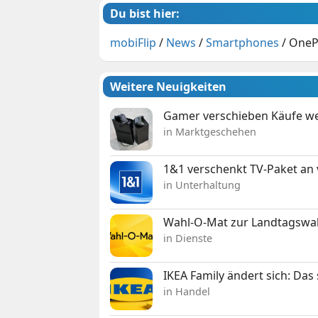
Du bist hier:
mobiFlip
/
News
/
Smartphones
/
OneP
Weitere Neuigkeiten
Gamer verschieben Käufe we
in Marktgeschehen
1&1 verschenkt TV-Paket an
in Unterhaltung
Wahl-O-Mat zur Landtagswahl
in Dienste
IKEA Family ändert sich: Da
in Handel