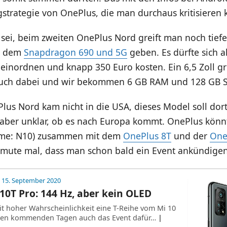
strategie von OnePlus, die man durchaus kritisieren 
ei, beim zweiten OnePlus Nord greift man noch tiefer
it dem
Snapdragon 690 und 5G
geben. Es dürfte sich 
einordnen und knapp 350 Euro kosten. Ein 6,5 Zoll gr
 auch dabei und wir bekommen 6 GB RAM und 128 GB S
Plus Nord kam nicht in die USA, dieses Model soll do
t aber unklar, ob es nach Europa kommt. OnePlus könn
me: N10) zusammen mit dem
OnePlus 8T
und der
One
ermute mal, dass man schon bald ein Event ankündigen
 15. September 2020
10T Pro: 144 Hz, aber kein OLED
it hoher Wahrscheinlichkeit eine T-Reihe vom Mi 10
 den kommenden Tagen auch das Event dafür…
|