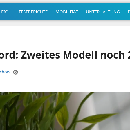
LEICH
TESTBERICHTE
MOBILITÄT
UNTERHALTUNG
rd: Zweites Modell noch 
uchow
|
⋯