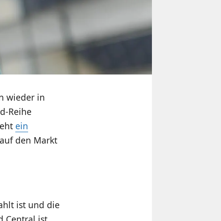
n wieder in
rd-Reihe
teht
ein
auf den Markt
hlt ist und die
 Central ist