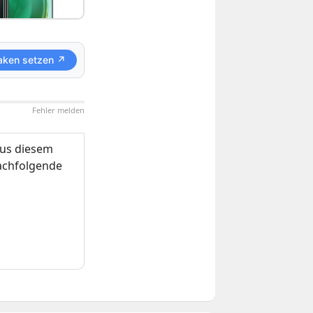
aken setzen ↗
Fehler melden
us diesem
nachfolgende