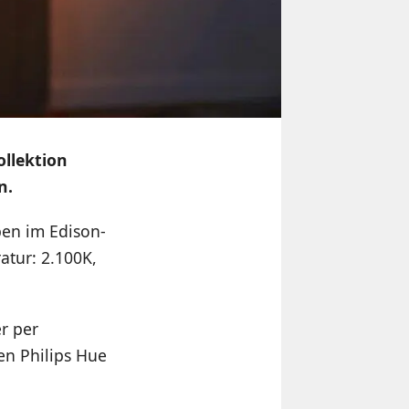
llektion
n.
pen im Edison-
atur: 2.100K,
r per
en Philips Hue