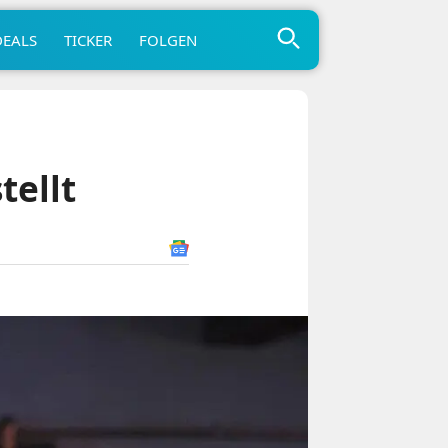
DEALS
TICKER
FOLGEN
tellt