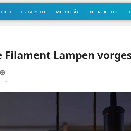
LEICH
TESTBERICHTE
MOBILITÄT
UNTERHALTUNG
e Filament Lampen vorges
|
⋯