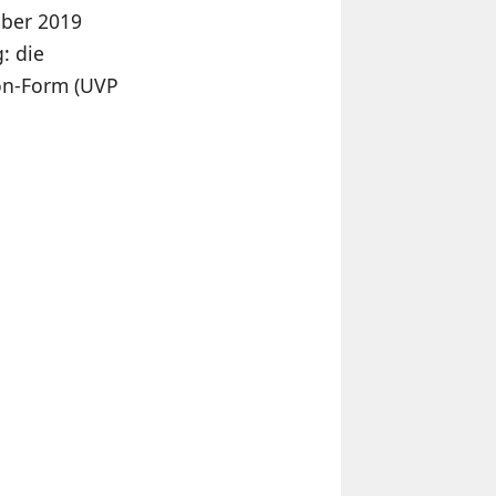
mber 2019
: die
son-Form (UVP