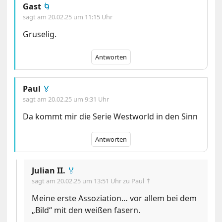
Gast
🌀
sagt am
20.02.25 um 11:15 Uhr
Gruselig.
Antworten
Paul
🏅
sagt am
20.02.25 um 9:31 Uhr
Da kommt mir die Serie Westworld in den Sinn
Antworten
Julian II.
🏅
sagt am
20.02.25 um 13:51 Uhr
zu Paul ⇡
Meine erste Assoziation… vor allem bei dem
„Bild“ mit den weißen fasern.