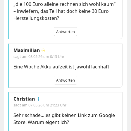
„die 100 Euro alleine rechnen sich wohl kaum“
– inwiefern, das Teil hat doch keine 30 Euro
Herstellungskosten?
Antworten
Maximilian
♾️
sagt am
08.05.26 um 0:13 Uhr
Eine Woche Akkulaufzeit ist jawohl lachhaft
Antworten
Christian
🔆
sagt am
07.05.26 um 21:23 Uhr
Sehr schade….es gibt keinen Link zum Google
Store. Warum eigentlich?