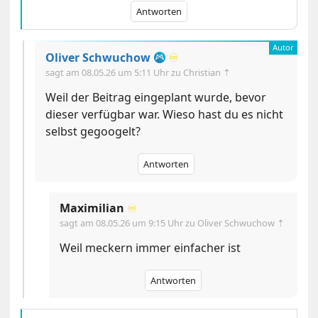
Antworten
Oliver Schwuchow
♾️
sagt am
08.05.26 um 5:11 Uhr
zu Christian ⇡
Weil der Beitrag eingeplant wurde, bevor
dieser verfügbar war. Wieso hast du es nicht
selbst gegoogelt?
Antworten
Maximilian
♾️
sagt am
08.05.26 um 9:15 Uhr
zu Oliver Schwuchow ⇡
Weil meckern immer einfacher ist
Antworten