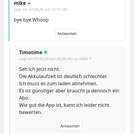
mike
☀️
sagt am
07.05.26 um 17:17 Uhr
bye bye Whoop
Antworten
Timotime
🌟
sagt am
07.05.26 um 20:26 Uhr
zu mike ⇡
Seh ich jetzt nicht.
Die Akkulaufzeit ist deutlich schlechter.
Ich muss es zum laden abnehmen.
Es ist günstiger aber braucht ja dennoch ein
Abo.
Wie gut die App ist, kann ich leider nicht
bewerten.
Antworten