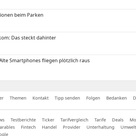
tionen beim Parken
om: Das steckt dahinter
Alte Smartphones fliegen plötzlich raus
er
Themen
Kontakt
Tipp senden
Folgen
Bedanken
D
ws
Testberichte
Ticker
Tarifvergleich
Tarife
Deals
Mob
arables
Fintech
Handel
Provider
Unterhaltung
Umwel
ogle