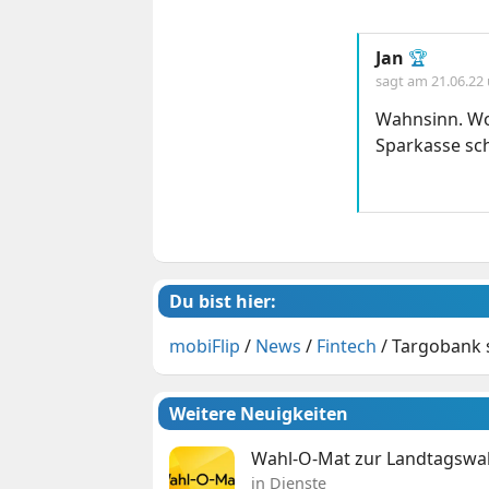
Jan
🏆
sagt am
21.06.22
Wahnsinn. Woh
Sparkasse sch
Du bist hier:
mobiFlip
/
News
/
Fintech
/
Targobank s
Weitere Neuigkeiten
Wahl-O-Mat zur Landtagswahl
in Dienste