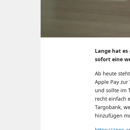
Lange hat es 
sofort eine w
Ab heute steh
Apple Pay zur 
und sollte im 
recht einfach 
Targobank, we
hinzufügen mö
https://apps.