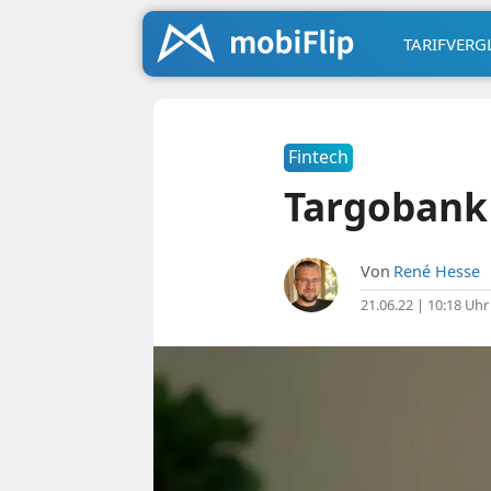
TARIFVERG
Fintech
Targobank 
Von
René Hesse
21.06.22 | 10:18 Uhr