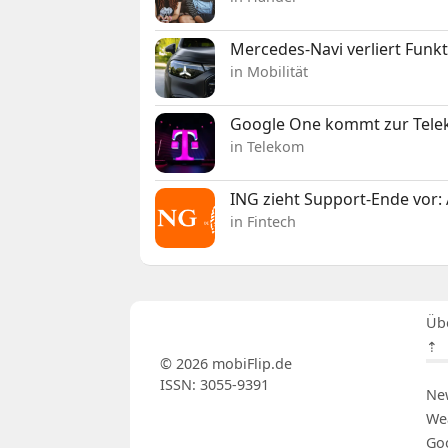
Mercedes-Navi verliert Funk
in Mobilität
Google One kommt zur Telek
in Telekom
ING zieht Support-Ende vor: 
in Fintech
Üb
⇡
© 2026 mobiFlip.de
ISSN: 3055-9391
Ne
We
Go