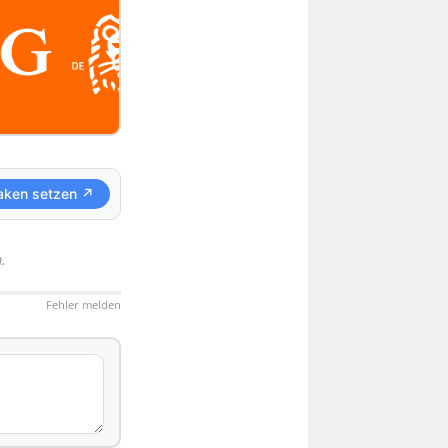
aken setzen ↗
.
Fehler melden