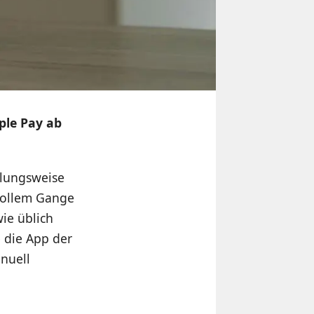
ple Pay ab
hlungsweise
 vollem Gange
wie üblich
e die App der
nuell