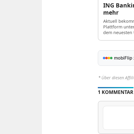
ING Bankin
mehr
Aktuell bekomm
Plattform unte
dem neuesten
mobiFlip
⋆
Über diesen Affil
1 KOMMENTAR