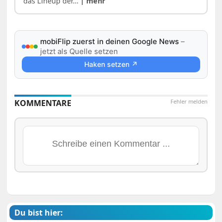
das Lineup der…
| mehr
mobiFlip zuerst in deinen Google News
–
jetzt als Quelle setzen
Haken setzen ↗
KOMMENTARE
Fehler melden
Du bist hier: