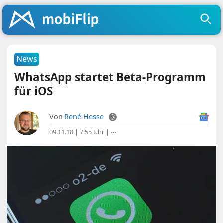
News
WhatsApp startet Beta-Programm
für iOS
Von
René Hesse
09.11.18 | 7:55 Uhr
|
⋯