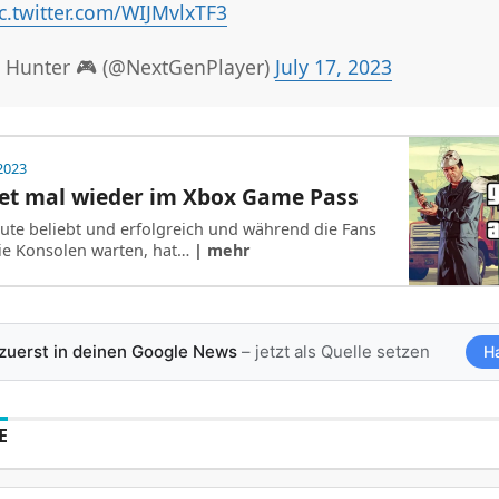
c.twitter.com/WIJMvlxTF3
 Hunter 🎮 (@NextGenPlayer)
July 17, 2023
 2023
det mal wieder im Xbox Game Pass
heute beliebt und erfolgreich und während die Fans
die Konsolen warten, hat…
| mehr
 zuerst in deinen Google News
– jetzt als Quelle setzen
H
E