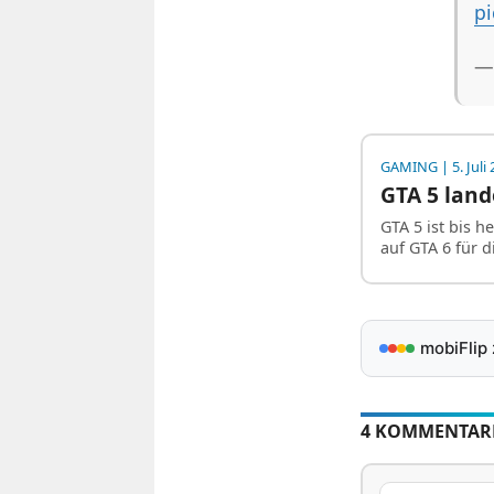
pi
—
GAMING
| 5. Juli
GTA 5 lan
GTA 5 ist bis 
auf GTA 6 für 
mobiFlip
4 KOMMENTAR