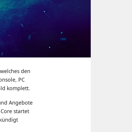
 welches den
onsole, PC
old komplett.
s und Angebote
Core startet
kündigt