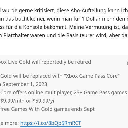
 wurde gerne kritisiert, diese Abo-Aufteilung kann ich
nn das bucht keiner, wenn man für 1 Dollar mehr den
s für die Konsole bekommt. Meine Vermutung ist, das
n Platzhalter waren und die Basis teurer wird, aber d
ox Live Gold will reportedly be retired
 Gold will be replaced with "Xbox Game Pass Core"
n September 1, 2023
 Core offers online multiplayer, 25+ Game Pass games
 $9.99/mth or $59.99/yr
 free Games With Gold games ends Sept
ee more:
https://t.co/8bQp5RmRCT