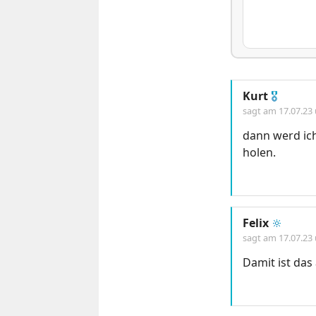
Kurt
🎖
sagt am
17.07.23
dann werd ic
holen.
Felix
🔆
sagt am
17.07.23
Damit ist da