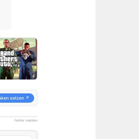
aken setzen ↗
Fehler melden