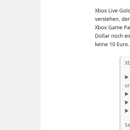
Xbox Live Gold
verstehen, de
Xbox Game Pas
Dollar noch ei
keine 10 Euro.
Xb
▶️
o
▶️
▶️
▶️
S