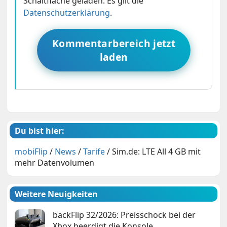
Schaltfläche geladen. Es gilt die
Datenschutzerklärung
.
Kommentarbereich jetzt
laden
Du bist hier:
mobiFlip
/
News
/
Tarife
/
Sim.de: LTE All 4 GB mit
mehr Datenvolumen
Weitere Neuigkeiten
backFlip 32/2026: Preisschock bei der
Xbox beerdigt die Konsole