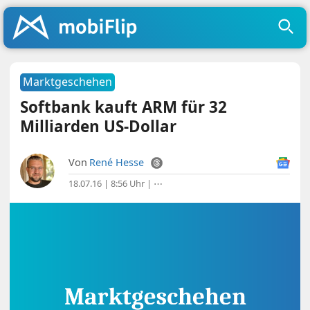
Marktgeschehen
Softbank kauft ARM für 32
Milliarden US-Dollar
Von
René Hesse
18.07.16 | 8:56 Uhr
|
⋯