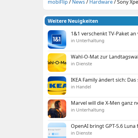
mobiFlip
/
News
/
Hardware
/
Sony Xpe
Weitere Neuigkeiten
1&1 verschenkt TV-Paket an
in Unterhaltung
Wahl-O-Mat zur Landtagswahl
in Dienste
IKEA Family ändert sich: Da
in Handel
Marvel will die X-Men ganz 
in Unterhaltung
OpenAI bringt GPT-5.6 Luna
in Dienste