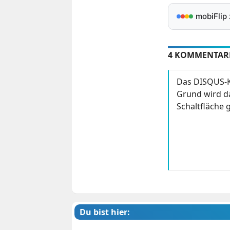
mobiFlip
4 KOMMENTAR
Das DISQUS-K
Grund wird da
Schaltfläche g
Du bist hier: