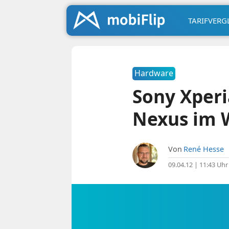
TARIFVERG
Hardware
Sony Xperi
Nexus im W
Von
René Hesse
09.04.12 | 11:43 Uhr