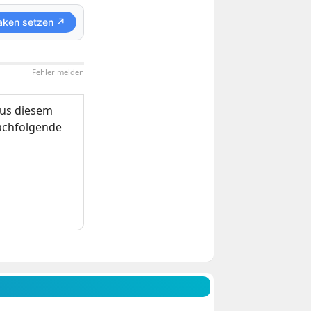
aken setzen ↗
Fehler melden
us diesem
nachfolgende