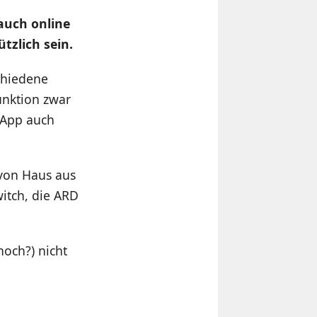
auch online
tzlich sein.
schiedene
unktion zwar
 App auch
 von Haus aus
itch, die ARD
noch?) nicht