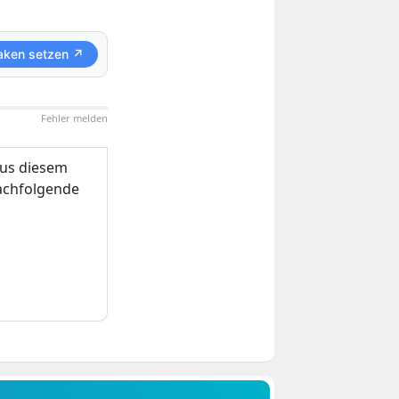
aken setzen ↗
Fehler melden
us diesem
nachfolgende