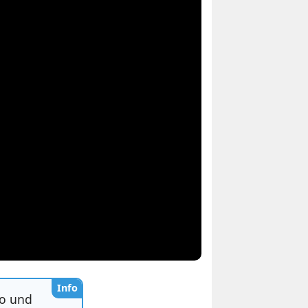
Info
eo und