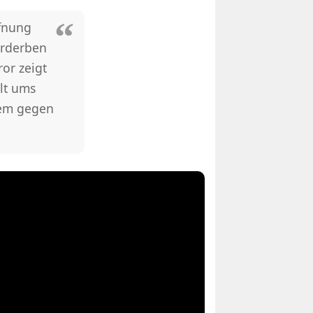
fnung
erderben
ror zeigt
lt ums
lem gegen