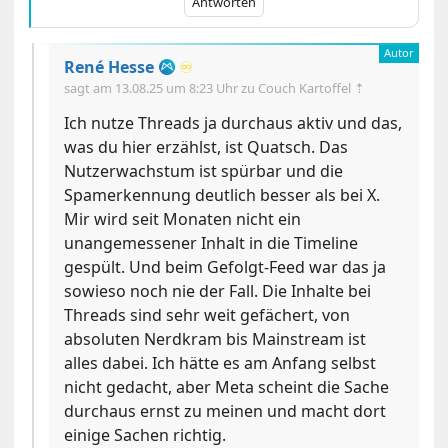
Antworten
René Hesse
♾️
sagt am
13.08.25 um 8:23 Uhr
zu Couch Kartoffel ⇡
Ich nutze Threads ja durchaus aktiv und das,
was du hier erzählst, ist Quatsch. Das
Nutzerwachstum ist spürbar und die
Spamerkennung deutlich besser als bei X.
Mir wird seit Monaten nicht ein
unangemessener Inhalt in die Timeline
gespült. Und beim Gefolgt-Feed war das ja
sowieso noch nie der Fall. Die Inhalte bei
Threads sind sehr weit gefächert, von
absoluten Nerdkram bis Mainstream ist
alles dabei. Ich hätte es am Anfang selbst
nicht gedacht, aber Meta scheint die Sache
durchaus ernst zu meinen und macht dort
einige Sachen richtig.