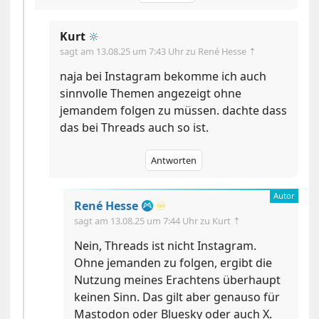
Kurt
🔆
sagt am
13.08.25 um 7:43 Uhr
zu René Hesse ⇡
naja bei Instagram bekomme ich auch
sinnvolle Themen angezeigt ohne
jemandem folgen zu müssen. dachte dass
das bei Threads auch so ist.
Antworten
René Hesse
♾️
sagt am
13.08.25 um 7:44 Uhr
zu Kurt ⇡
Nein, Threads ist nicht Instagram.
Ohne jemanden zu folgen, ergibt die
Nutzung meines Erachtens überhaupt
keinen Sinn. Das gilt aber genauso für
Mastodon oder Bluesky oder auch X.