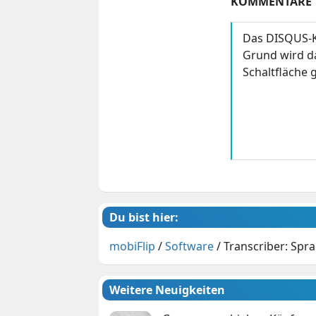
KOMMENTARE
Das DISQUS-K
Grund wird da
Schaltfläche g
Du bist hier:
mobiFlip
/
Software
/
Transcriber: Sp
Weitere Neuigkeiten