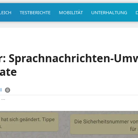
LEICH
TESTBERICHTE
MOBILITÄT
UNTERHALTUNG
er: Sprachnachrichten-Um
ate
l
|
⋯