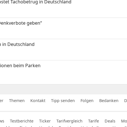
kostet Tachobetrug in Deutschland
 Denkverbote geben“
 in Deutschland
tionen beim Parken
er
Themen
Kontakt
Tipp senden
Folgen
Bedanken
D
ws
Testberichte
Ticker
Tarifvergleich
Tarife
Deals
Mob