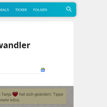
DEALS
TICKER
FOLGEN
wandler