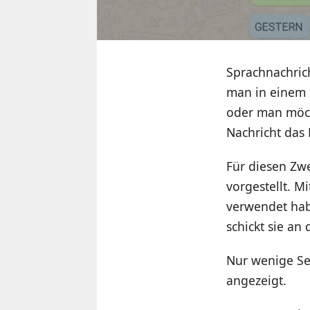
Sprachnachrich
man in einem 
oder man möch
Nachricht das
Für diesen Zw
vorgestellt. M
verwendet habe
schickt sie an 
Nur wenige Sek
angezeigt.