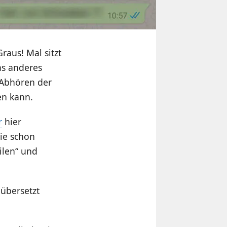
raus! Mal sitzt
as anderes
 Abhören der
en kann.
r
hier
sie schon
ilen“ und
 übersetzt