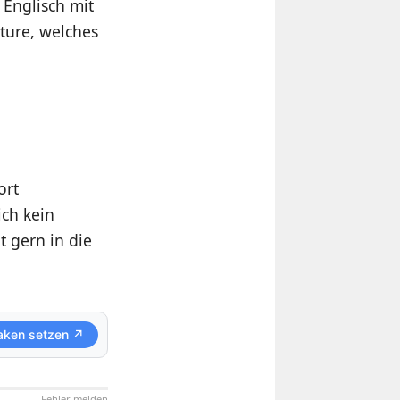
Englisch mit
ture, welches
ort
ich kein
t gern in die
aken setzen ↗
Fehler melden