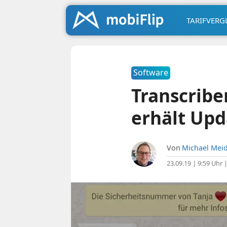
TARIFVERG
Software
Transcrib
erhält Upd
Von
Michael Meid
23.09.19 | 9:59 Uhr