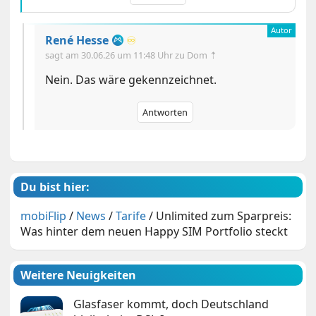
René Hesse
♾️
sagt am
30.06.26 um 11:48 Uhr
zu Dom ⇡
Nein. Das wäre gekennzeichnet.
Antworten
Du bist hier:
mobiFlip
/
News
/
Tarife
/
Unlimited zum Sparpreis:
Was hinter dem neuen Happy SIM Portfolio steckt
Weitere Neuigkeiten
Glasfaser kommt, doch Deutschland