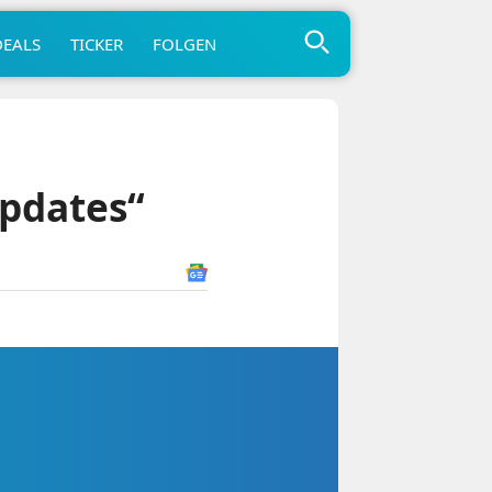
DEALS
TICKER
FOLGEN
Updates“