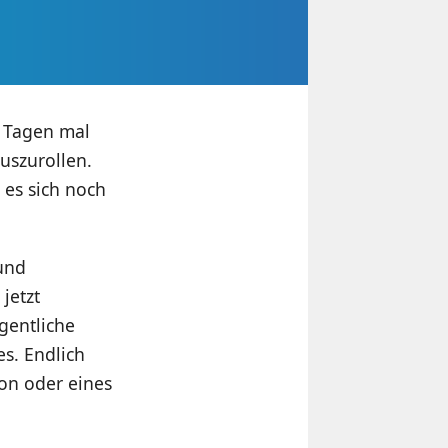
 Tagen mal
uszurollen.
 es sich noch
 und
jetzt
gentliche
es. Endlich
on oder eines