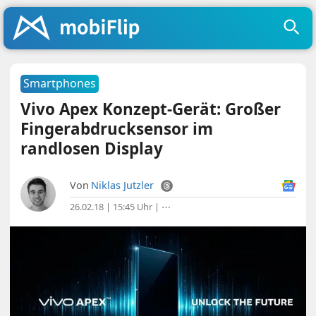
Smartphones
Vivo Apex Konzept-Gerät: Großer
Fingerabdrucksensor im
randlosen Display
Von
Niklas Jutzler
26.02.18 | 15:45 Uhr
|
⋯