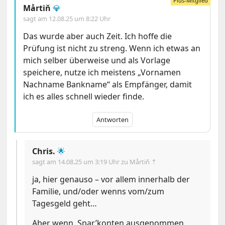
Mårtiň
💎
sagt am
12.08.25 um 8:22 Uhr
Das wurde aber auch Zeit. Ich hoffe die
Prüfung ist nicht zu streng. Wenn ich etwas an
mich selber überweise und als Vorlage
speichere, nutze ich meistens „Vornamen
Nachname Bankname“ als Empfänger, damit
ich es alles schnell wieder finde.
Antworten
Chris.
🌟
sagt am
14.08.25 um 3:19 Uhr
zu Mårtiň ⇡
ja, hier genauso – vor allem innerhalb der
Familie, und/oder wenns vom/zum
Tagesgeld geht…
Aber wenn ‚Spar’konten ausgenommen