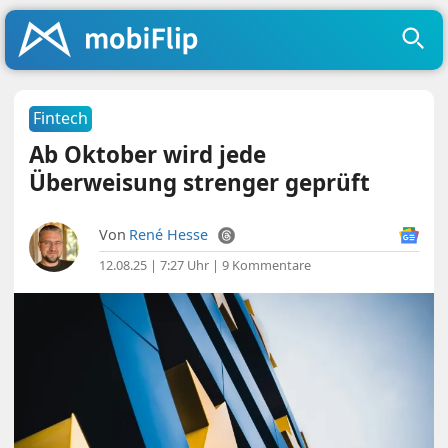
Fintech
Ab Oktober wird jede
Überweisung strenger geprüft
Von
René Hesse
12.08.25 | 7:27 Uhr
|
9 Kommentare