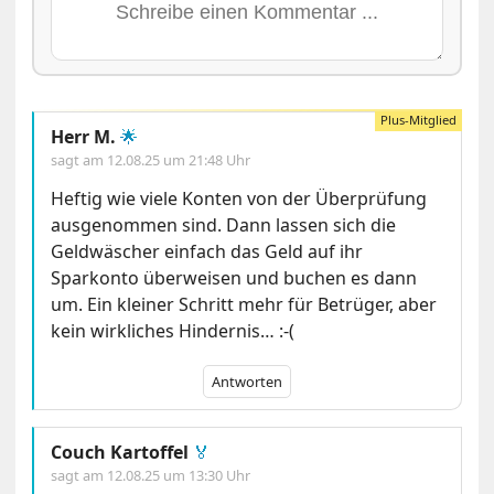
Herr M.
🌟
sagt am
12.08.25 um 21:48 Uhr
Heftig wie viele Konten von der Überprüfung
ausgenommen sind. Dann lassen sich die
Geldwäscher einfach das Geld auf ihr
Sparkonto überweisen und buchen es dann
um. Ein kleiner Schritt mehr für Betrüger, aber
kein wirkliches Hindernis… :-(
Antworten
Couch Kartoffel
🏅
sagt am
12.08.25 um 13:30 Uhr