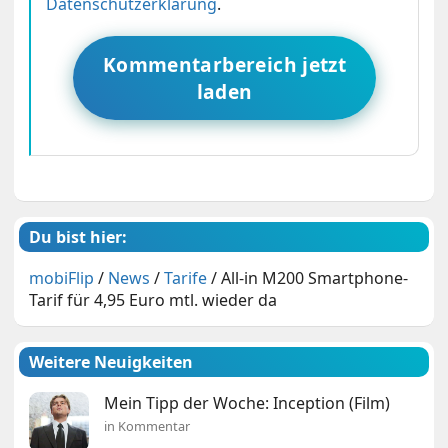
Datenschutzerklärung
.
Kommentarbereich jetzt
laden
Du bist hier:
mobiFlip
/
News
/
Tarife
/
All-in M200 Smartphone-
Tarif für 4,95 Euro mtl. wieder da
Weitere Neuigkeiten
Mein Tipp der Woche: Inception (Film)
in Kommentar