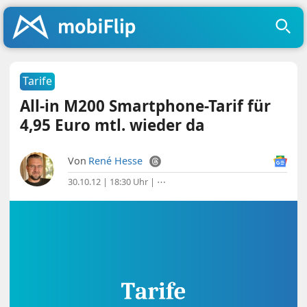
Tarife
All-in M200 Smartphone-Tarif für
4,95 Euro mtl. wieder da
Von
René Hesse
30.10.12 | 18:30 Uhr
|
⋯