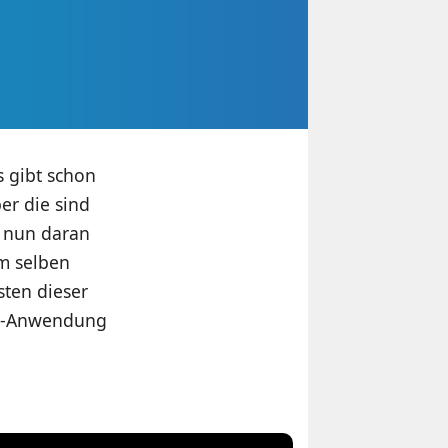
s gibt schon
er die sind
 nun daran
m selben
ten dieser
er-Anwendung