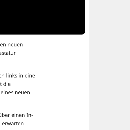
inen neuen
astatur
h links in eine
t die
 eines neuen
über einen In-
n erwarten