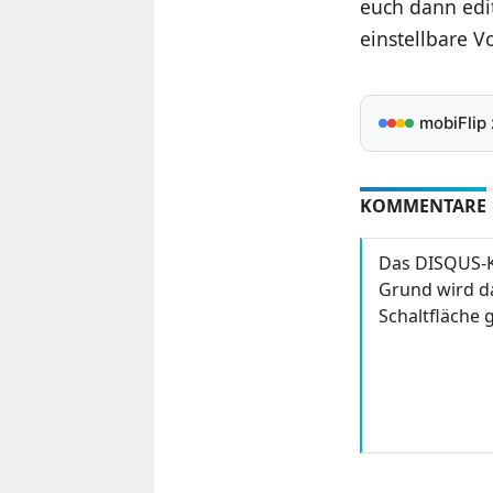
euch dann edit
einstellbare V
mobiFlip
KOMMENTARE
Das DISQUS-K
Grund wird da
Schaltfläche g