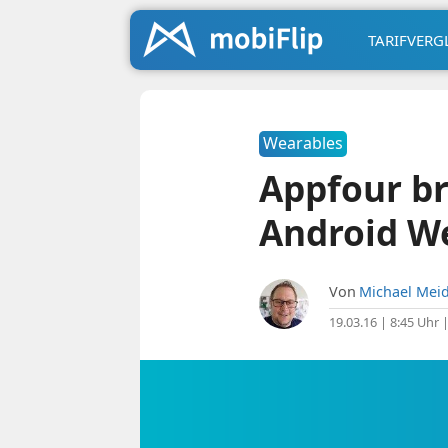
TARIFVERG
Wearables
Appfour br
Android W
Von
Michael Meid
19.03.16 | 8:45 Uhr