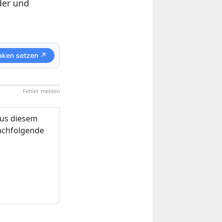
der und
aken setzen ↗
Fehler melden
us diesem
nachfolgende